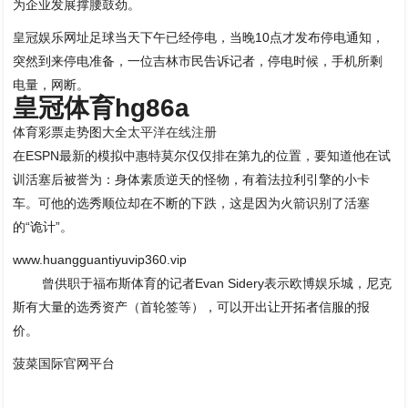
为企业发展撑腰鼓劲。
皇冠娱乐网址足球当天下午已经停电，当晚10点才发布停电通知，
突然到来停电准备，一位吉林市民告诉记者，停电时候，手机所剩
电量，网断。
皇冠体育hg86a
体育彩票走势图大全
太平洋在线注册
在ESPN最新的模拟中惠特莫尔仅仅排在第九的位置，要知道他在试
训活塞后被誉为：身体素质逆天的怪物，有着法拉利引擎的小卡
车。可他的选秀顺位却在不断的下跌，这是因为火箭识别了活塞
的“诡计”。
www.huangguantiyuvip360.vip
曾供职于福布斯体育的记者Evan Sidery表示欧博娱乐城，尼克
斯有大量的选秀资产（首轮签等），可以开出让开拓者信服的报
价。
菠菜国际官网平台