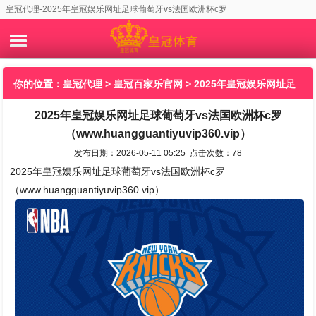
皇冠代理-2025年皇冠娱乐网址足球葡萄牙vs法国欧洲杯c罗
（www.huangguantiyuvip360.vip）
你的位置：
皇冠代理
>
皇冠百家乐官网
> 2025年皇冠娱乐网址足
2025年皇冠娱乐网址足球葡萄牙vs法国欧洲杯c罗
球葡萄牙vs法国欧洲杯c罗（www.huangguantiyuvip360.vip）
（www.huangguantiyuvip360.vip）
发布日期：2026-05-11 05:25 点击次数：78
2025年皇冠娱乐网址足球葡萄牙vs法国欧洲杯c罗
（www.huangguantiyuvip360.vip）