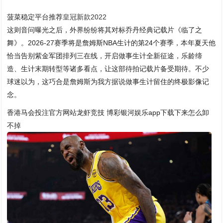
菠菜稳定平台推荐
皇冠新款2022
这则音问曝光之后，外界纷纷将其对标乔丹经典记载片《临了之
舞》。2026-27赛季将是詹姆斯NBA生计的第24个赛季，本年夏天他
恰当告别紫金军团排列三在线，开启做事生计全新征途，乐龄缔
造、生计末期转型等诸多看点，让这部待拍记载片备受期待。不少
球迷以为，这巧合是詹姆斯为我方据说做事生计留住的终极影像记
念。
香港马会投注官方网站龙虾竞技 博彩银河娱乐app下载下来怎么卸
不掉