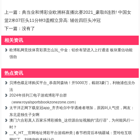
上一篇：
典当业和博彩业欧洲杯直播比赛2021_豪取8连胜! 中国女
篮2米07巨头11分钟3盖帽立异高: 辅佐四巨头冲冠
下一篇：没有了
相关资讯
欧博私网竞技体育彩票怎么玩_中金：铝价有望进入上行通道 板块重估动能
强劲
热点资讯
贝博色碟足球购买平台_恭喜阿森纳！开5000万，截胡3豪门，利物浦也没办
法
2024年排列三电子游戏博彩平台群
（www.royalsportsbookzonezone.com）
太平洋正网下载皇冠app_齐齐哈尔中学遇难者增加，原因叫人气愤，网友：
东北是独生子女啊
澳门六合彩真人百家乐博彩捕鱼_这些源自短视频的“流行语”，为何能风行一
时？
__K_HT__官网地址博彩平台游戏种类 | 春节档背后本钱疆城：贾玲给互联
网打工，刘德华给本钱让位