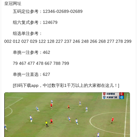
皇冠网址
五码定位参考：12346-02689-02689
组六复式参考：124679
组选单注参考：
002 012 027 029 122 128 227 237 246 248 266 268 277 278 299
单挑一注参考：462
79 467 477 478 667 788 799
单挑一注直选：627
[扫码下载app，中过数字彩1千万以上的大家都在这儿！]