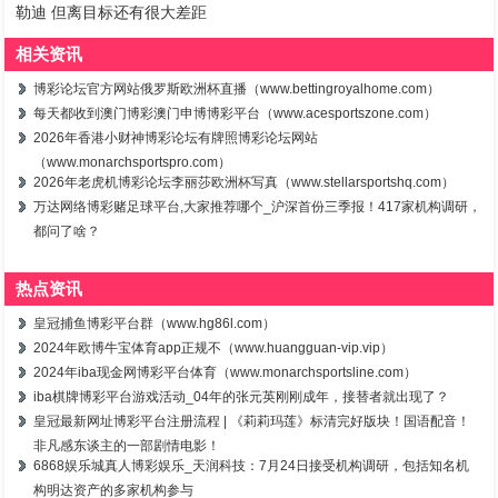
勒迪 但离目标还有很大差距
相关资讯
博彩论坛官方网站俄罗斯欧洲杯直播（www.bettingroyalhome.com）
每天都收到澳门博彩澳门申博博彩平台（www.acesportszone.com）
2026年香港小财神博彩论坛有牌照博彩论坛网站
（www.monarchsportspro.com）
2026年老虎机博彩论坛李丽莎欧洲杯写真（www.stellarsportshq.com）
万达网络博彩赌足球平台,大家推荐哪个_沪深首份三季报！417家机构调研，
都问了啥？
热点资讯
皇冠捕鱼博彩平台群（www.hg86l.com）
2024年欧博牛宝体育app正规不（www.huangguan-vip.vip）
2024年iba现金网博彩平台体育（www.monarchsportsline.com）
iba棋牌博彩平台游戏活动_04年的张元英刚刚成年，接替者就出现了？
皇冠最新网址博彩平台注册流程 | 《莉莉玛莲》标清完好版块！国语配音！
非凡感东谈主的一部剧情电影！
6868娱乐城真人博彩娱乐_天润科技：7月24日接受机构调研，包括知名机
构明达资产的多家机构参与