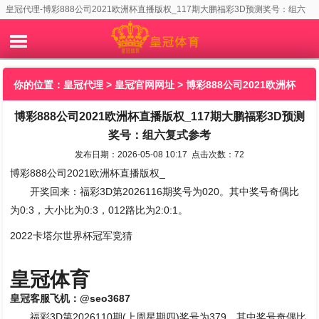
皇冠代理-博彩888公司2021欧洲杯直播版权_117期大鹏福彩3D预测奖号：组六
复式参考
你的位置：
皇冠代理
>
皇冠官网网址
> 博彩888公司2021欧洲杯
博彩888公司2021欧洲杯直播版权_117期大鹏福彩3D预测
直播版权_117期大鹏福彩3D预测奖号：组六复式参考
奖号：组六复式参考
发布日期：2026-05-08 10:17 点击次数：72
博彩888公司2021欧洲杯直播版权_
开奖回来：福彩3D第2026116期奖号为020。其中奖号奇偶比
为0:3，大小比为0:3，012路比为2:0:1。
2022卡塔尔世界杯冠军竞猜
皇冠体育
皇冠客服飞机：@seo3687
福彩3D第2026110期(上周星期四)奖号为379。其中奖号奇偶比