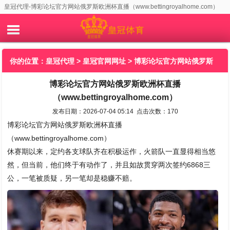
皇冠代理-博彩论坛官方网站俄罗斯欧洲杯直播（www.bettingroyalhome.com）
你的位置：
皇冠代理
>
皇冠官网网址
> 博彩论坛官方网站俄罗斯
博彩论坛官方网站俄罗斯欧洲杯直播
欧洲杯直播（www.bettingroyalhome.com）
（www.bettingroyalhome.com）
发布日期：2026-07-04 05:14 点击次数：170
博彩论坛官方网站俄罗斯欧洲杯直播
（www.bettingroyalhome.com）
休赛期以来，定约各支球队齐在积极运作，火箭队一直显得相当悠
然，但当前，他们终于有动作了，并且如故贯穿两次签约6868三
公，一笔被质疑，另一笔却是稳赚不赔。