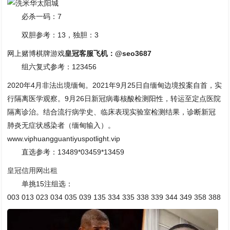
必杀一码：7
双胆参考：13，独胆：3
网上赌博棋牌游戏
皇冠客服飞机：@seo3687
组六复式参考：123456
2020年4月非法出境缅甸。2021年9月25日自缅甸边境投案自首，实
行隔离医学观察。9月26日新冠病毒核酸检测阳性，转运至定点医院
隔离诊治。结合流行病学史、临床表现实验室检测结果，诊断新冠
肺炎无症状感染者（缅甸输入）。
www.viphuangguantiyuspotlight.vip
直选参考：13489*03459*13459
皇冠信用网出租
单挑15注组选：
003 013 023 034 035 039 135 334 335 338 339 344 349 358 388