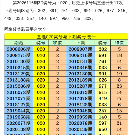
第2026116期3D奖号为：020，历史上该号码直选开出17次，
下期号码区别为：302、891、761、033、991、026、977、815、
449、033、357、140、597、950、755、309。
网络菠菜彩票平台大全