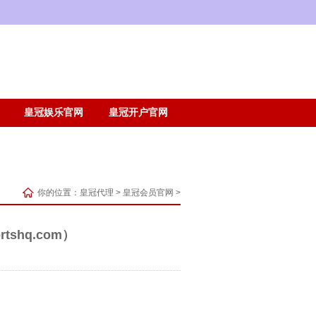
皇冠娱乐官网
皇冠开户官网
你的位置：
皇冠代理
>
皇冠会员官网
>
tshq.com）