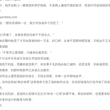
时，他齐会附上一册致密的养护指南。不是网上遍地可搜的套话，而是针对该场馆的
”。
sportshq.com
说：“跟恒哥调和一次，我方齐快成半个巨匠了。”
你们齐懂了，东奥体育的活材干干得永久。”
他在圈内收货了大齐由衷相待的一又友。好口碑，从来不需要闲暇宣扬，天然会不立
遮望眼
：“不畏浮云遮望眼，只缘身在最高层。”
个行业并非东谈主东谈主齐如恒哥这般。
顾咫尺利益，用廉价眩惑客户，却在看不见的场合偷工减料。劣质龙骨、非标减震垫
夸耀来，到那时商家早已东谈主去楼空。
恒哥这么遵照底线的东谈主，天然走得慢，但每一步齐掷地金声。
，业内也有如“耐步体育”这类领有大型工场的标杆企业，在供应链端为行业斥地了高
天。
谈主信托的，是他恒久把我方定位为“终末一公里”的看守者。再好的材料，也需要有
年来对这行的敬畏与怜爱。
力