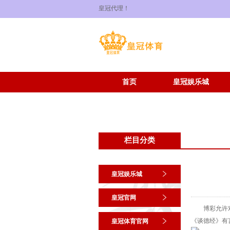
皇冠代理！
首页
皇冠娱乐城
皇冠官网网址
栏目分类
皇冠娱乐城
皇冠官网
博彩允许对冲
《谈德经》有
皇冠体育官网