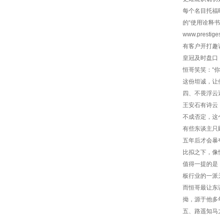
每个名目托福
的“使用诠释书
www.prestige
有客户开打趣
皇冠及时盘口
恒哥笑笑：“
这份坦诚，让
四、不畏浮云
王安石有诗云
不成否定，这
有些东谈主只
五年后才会暴
比拟之下，像
值得一提的是
板行业的一派
而恒哥最让东
拗，源于他多
五、路遥知马