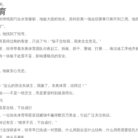
例。
育
的球馆因巧合水管爆裂，地板大面积泡水。其时距离一场迫切赛事只剩不到三周。他四
了”。
，他找到了恒哥。
哥莫得过剩的客套，只说了句：“场子交给我，我来念念意见。”
里，恒哥带着东奥体育团队日夜赶工。拆板、烘干、重铺、打磨……每沿途工序他齐
有一块板子处置不妥，影响通顺员的安全。
，地板安心无恙。
：“这么的营业东谈主，我服了。东奥体育，信得过！”
险——不是一纸空文，而是要道时刻挺身而出。
吗
亚星在线，下自成行
，一位知名体育明星皇冠赌场中赢得数百万奖金，引起广泛关注热议。
传记有言：“桃李不言，下自成行。”
行业深耕多年，恒哥早已练成一对慧眼。什么局面合适什么结构，什么局势需要驻扎
是，他从不藏私。