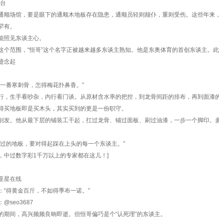
通顺场馆，要是眼下的通顺木地板存在隐患，通顺员轻则颠仆，重则受伤。这些年来
罕有。
能照见东谈主心。
这个范围，“恒哥”这个名字正被越来越多东谈主熟知。他是东奥体育的首创东谈主。
迹念起
经一番寒刺骨，怎得梅花扑鼻香。”
行，生手看吵杂，内行看门谈。从原材含水率的把控，到龙骨间距的排布，再到面漆
得买地板即是买木头，其实买到的更是一份职守。
削发。他从最下层的铺装工干起，扛过龙骨、铺过面板、刷过油漆，一步一个脚印。
铺过的地板，要对得起踩在上头的每一个东谈主。”
p，中过数字彩1千万以上的专家都在这儿！]
亚星在线
：“得黄金百斤，不如得季布一诺。”
@seo3687
的期间，高兴频频良晌即逝。但恒哥偏巧是个“认死理”的东谈主。