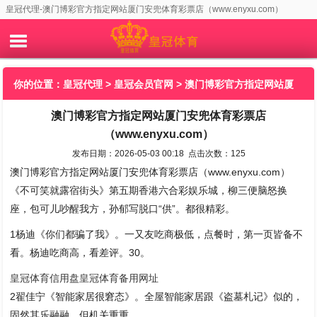
皇冠代理-澳门博彩官方指定网站厦门安兜体育彩票店（www.enyxu.com）
你的位置：
皇冠代理
>
皇冠会员官网
> 澳门博彩官方指定网站厦
澳门博彩官方指定网站厦门安兜体育彩票店
门安兜体育彩票店（www.enyxu.com）
（www.enyxu.com）
发布日期：2026-05-03 00:18 点击次数：125
澳门博彩官方指定网站厦门安兜体育彩票店（www.enyxu.com）
《不可笑就露宿街头》第五期香港六合彩娱乐城，柳三便脑怒换
座，包可儿吵醒我方，孙郁写脱口“供”。都很精彩。
1杨迪《你们都骗了我》。一又友吃商极低，点餐时，第一页皆备不
看。杨迪吃商高，看差评。30。
皇冠体育信用盘
皇冠体育备用网址
2翟佳宁《智能家居很窘态》。全屋智能家居跟《盗墓札记》似的，
固然其乐融融，但机关重重。