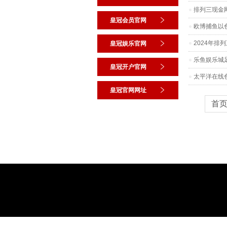
排列三现金
皇冠会员官网
欧博捕鱼以色列
2024年排列
皇冠娱乐官网
乐鱼娱乐城
皇冠开户官网
太平洋在线
皇冠官网网址
首