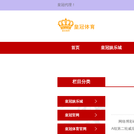
皇冠代理！
首页
皇冠娱乐城
皇冠官网网址
栏目分类
皇冠娱乐城
皇冠官网
网络博彩
A组第二轮威
皇冠体育官网