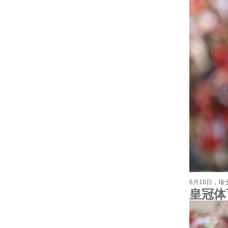
6月18日，
皇冠体育