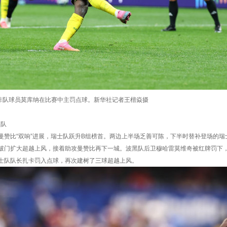
南非队球员莫库纳在比赛中主罚点球。新华社记者王楷焱摄
黑队
曼赞比“双响”进展，瑞士队跃升B组榜首。两边上半场乏善可陈，下半时替补登场的
破门扩大超越上风，接着助攻曼赞比再下一城。波黑队后卫穆哈雷莫维奇被红牌罚下
士队队长扎卡罚入点球，再次建树了三球超越上风。