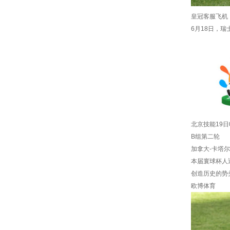
皇冠客服飞机：
6月18日，
北京技能19日0
B组第二轮
加拿大-卡塔尔
本届寰球杯人
创造历史的势
欧博体育