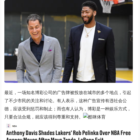
最近，一场知名博彩公司的广告牌被投放在城市的多个地点，引起
了不少市民的关注和讨论。有人表示，这种广告宣传有违社会公
德，应该受到惩罚和制止；而也有人认为，博彩是一种娱乐方式，
只要合法合规，就应该得到尊重和支持。