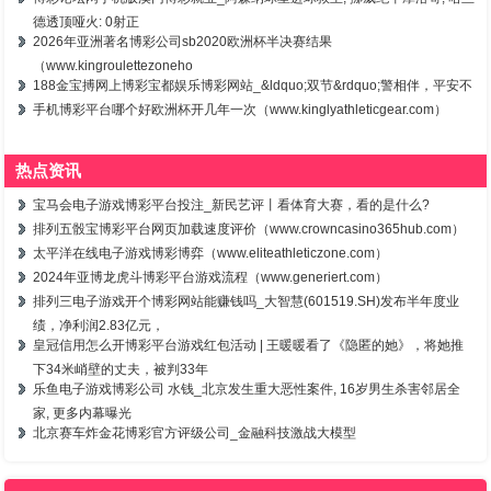
德透顶哑火: 0射正
2026年亚洲著名博彩公司sb2020欧洲杯半决赛结果
（www.kingroulettezoneho
188金宝搏网上博彩宝都娱乐博彩网站_&ldquo;双节&rdquo;警相伴，平安不
手机博彩平台哪个好欧洲杯开几年一次（www.kinglyathleticgear.com）
热点资讯
宝马会电子游戏博彩平台投注_新民艺评丨看体育大赛，看的是什么?
排列五骰宝博彩平台网页加载速度评价（www.crowncasino365hub.com）
太平洋在线电子游戏博彩博弈（www.eliteathleticzone.com）
2024年亚博龙虎斗博彩平台游戏流程（www.generiert.com）
排列三电子游戏开个博彩网站能赚钱吗_大智慧(601519.SH)发布半年度业
绩，净利润2.83亿元，
皇冠信用怎么开博彩平台游戏红包活动 | 王暖暖看了《隐匿的她》，将她推
下34米峭壁的丈夫，被判33年
乐鱼电子游戏博彩公司 水钱_北京发生重大恶性案件, 16岁男生杀害邻居全
家, 更多内幕曝光
北京赛车炸金花博彩官方评级公司_金融科技激战大模型