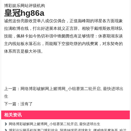
博彩娱乐网站评级机构
皇冠hg86a
诚然这份亮眼收货单八成仅仅偶合，正值巅峰期的球星各方面现象
拉满欧博在线，打出好进展本就义正言辞。相较于戴维斯效用球队
技能，佩林卡如今热切补强中锋阛阓也有足够情理：休赛期湖东谈
主内线短板水落石出，而能顺下空接吃饼的内线樊篱，对东契奇的
体系而言是极大补强。
上一篇：
网络博彩破解网上赌博网_小组赛第二轮开启, 最快进球出
生
下一篇：没有了
相关资讯
网络博彩破解网上赌博网_小组赛第二轮开启, 最快进球出生
博彩论坛网手机版澳门博彩就业_阿森纳球星进球救主, 挪威绝平摩洛哥, 哈兰