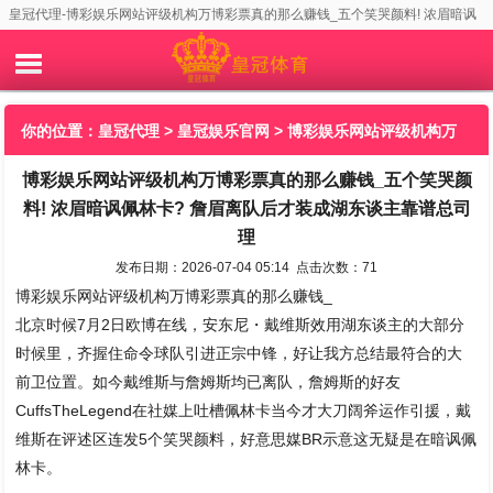
皇冠代理-博彩娱乐网站评级机构万博彩票真的那么赚钱_五个笑哭颜料! 浓眉暗讽
佩林卡? 詹眉离队后才装成湖东谈主靠谱总司理
你的位置：
皇冠代理
>
皇冠娱乐官网
> 博彩娱乐网站评级机构万
博彩娱乐网站评级机构万博彩票真的那么赚钱_五个笑哭颜
博彩票真的那么赚钱_五个笑哭颜料! 浓眉暗讽佩林卡? 詹眉离队后
料! 浓眉暗讽佩林卡? 詹眉离队后才装成湖东谈主靠谱总司
才装成湖东谈主靠谱总司理
理
发布日期：2026-07-04 05:14 点击次数：71
博彩娱乐网站评级机构万博彩票真的那么赚钱_
北京时候7月2日欧博在线，安东尼・戴维斯效用湖东谈主的大部分
时候里，齐握住命令球队引进正宗中锋，好让我方总结最符合的大
前卫位置。如今戴维斯与詹姆斯均已离队，詹姆斯的好友
CuffsTheLegend在社媒上吐槽佩林卡当今才大刀阔斧运作引援，戴
维斯在评述区连发5个笑哭颜料，好意思媒BR示意这无疑是在暗讽佩
林卡。