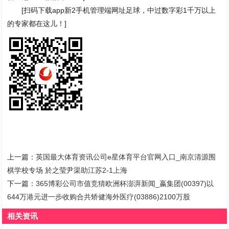
[扫码下载app新2手机管理端网址足球，中过数字彩1千万以上
的专家都在这儿！]
上一篇：
英国最大体育资讯公司e星体育平台官网入口_南京清源围
棋学校专场 於之莹尹渠助江苏2-1上海
下一篇：
365博彩公司市值竞猜欧洲杯澎湃新闻_嬴集团(00397)以
644万港元进一步收购合共矫健海外医疗(03886)2100万股
相关资讯