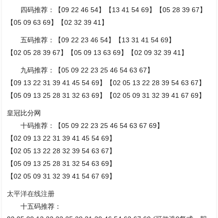
四码推荐：【09 22 46 54】【13 41 54 69】【05 28 39 67】
【05 09 63 69】【02 32 39 41】
五码推荐：【09 22 23 46 54】【13 31 41 54 69】
【02 05 28 39 67】【05 09 13 63 69】【02 09 32 39 41】
九码推荐：【05 09 22 23 25 46 54 63 67】
【09 13 22 31 39 41 45 54 69】【02 05 13 22 28 39 54 63 67】
【05 09 13 25 28 31 32 63 69】【02 05 09 31 32 39 41 67 69】
皇冠比分网
十码推荐：【05 09 22 23 25 46 54 63 67 69】
【02 09 13 22 31 39 41 45 54 69】
【02 05 13 22 28 32 39 54 63 67】
【05 09 13 25 28 31 32 54 63 69】
【02 05 09 31 32 39 41 54 67 69】
太平洋在线注册
十五码推荐：