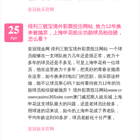
皇冠娱乐官网
25
排列三骰宝境外彩票投注网站_效力12年换
来被抛弃，上海申花租出功勋球员柏佳骏，
Apr
怎么看？
皇冠现金网 排列三骰宝境外彩票投注网站 一个球
员能够在一支球队效力几年还是很正常，效力十
多年的球员还是不多见，可是上海申花有一位球
员，他在这里效力十多年，把美好的青春全抛洒
在这里，如今换来扫地出门的悲剧，俱乐部这样
做，能不让球员寒心吗？如何看待效力12年的功
勋球员柏佳骏被抛弃？ 境外彩票投注网站www.cr
owncasino365site.com澳门威尼斯人娱乐城 上海
申花这支球队最大的问题，还是老球员比较多，
用球迷的话来说，如今的上海申花成了养老队，
平均年龄达到30多岁，球员老龄化十分严重，
皇冠娱乐官网