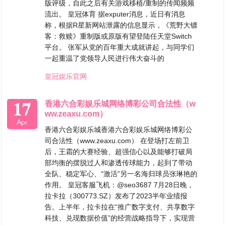
版评级，自此之后有关游戏移植/重制的传闻频频
流出。 皇冠体育 据exputer消息，近日有消息
称，根据R星新网站泄露的信息显示，《荒野大镖
客：救赎》重制版或原版有望登陆任天堂Switch
平台。 张军从党的百年重大成就讲起，与同学们
一起重温了党领导人民进行伟大奋斗的
皇冠娱乐官网
17
香港六合彩娱乐城网络博彩公司合法性（w
ww.zeaxu.com）
Apr
香港六合彩娱乐城香港六合彩娱乐城网络博彩公
司合法性（www.zeaxu.com） 在登场打左前卫
后，王霜的大赛经验、超强信心以及能够打破局
部均衡的摆脱过人和渗透传球能力，起到了带动
全队、稳定军心、“激活”另一名海归球员张琳艳的
作用。 皇冠客服飞机：@seo3687 7月28日晚，
拉卡拉（300773.SZ）发布了2023半年业绩报
告。上半年，拉卡拉在“推广数字支付、共享数字
科技、兑现数据价值”的经营战略指导下，实现营