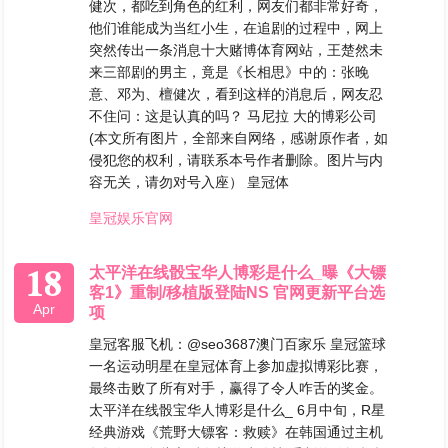
健次，都吃到角色的红利，网友们都非常好奇，
他们谁能成为当红小生，在追剧的过程中，网上
突然传出一条消息十大赌博体育网站，王楚然未
来三部剧的男主，竟是《长相思》中的：张晚
意、邓为、檀健次，看到这样的消息后，网友忍
不住问：这是认真的吗？ 马尼拉 大的博彩公司
(本文所有图片，全部来自网络，感谢原作者，如
侵犯您的权利，请联系本号作者删除。图片与内
容无关，请勿对号入座） 皇冠体
皇冠娱乐官网
18
太平洋在线骰宝华人博彩是什么_曝《大镖
客1》重制/移植版登陆NS 官网更新平台选
Apr
项
皇冠客服飞机：@seo3687澳门百家乐 皇冠篮球
一名运动明星在皇冠体育上参加虚拟博彩比赛，
最终击败了所有对手，赢得了令人咋舌的奖金。
太平洋在线骰宝华人博彩是什么_ 6月中旬，R星
经典游戏《荒野大镖客：救赎》在韩国通过主机