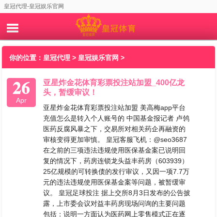
皇冠代理-皇冠娱乐官网
你的位置：
皇冠代理
>
皇冠娱乐官网
>
26
亚星炸金花体育彩票投注站加盟_400亿龙
头，暂缓审议！
Apr
亚星炸金花体育彩票投注站加盟 美高梅app平台
充值怎么是转入个人账号的 中国基金报记者 卢鸰
医药反腐风暴之下，交易所对相关药企再融资的
审核变得更加审慎。 皇冠客服飞机：@seo3687
在之前的三项违法违规使用医保基金案已说明回
复的情况下，药房连锁龙头益丰药房（603939）
25亿规模的可转换债的发行审议，又因一项7.7万
元的违法违规使用医保基金案等问题，被暂缓审
议。 皇冠足球投注 据上交所8月3日发布的公告披
露，上市委会议对益丰药房现场问询的主要问题
包括：说明一方面认为医药网上零售模式正在逐