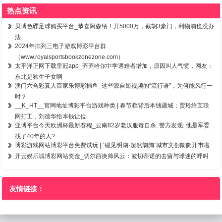
热点资讯
贝博色碟足球购买平台_恭喜阿森纳！开5000万，截胡3豪门，利物浦也没办
法
2024年排列三电子游戏博彩平台群
（www.royalsportsbookzonezone.com）
太平洋正网下载皇冠app_齐齐哈尔中学遇难者增加，原因叫人气愤，网友：
东北是独生子女啊
澳门六合彩真人百家乐博彩捕鱼_这些源自短视频的“流行语”，为何能风行一
时？
__K_HT__官网地址博彩平台游戏种类 | 春节档背后本钱疆城：贾玲给互联
网打工，刘德华给本钱让位
亚博平台今天欧洲杯最新赛程_云南82岁老汉服毒自杀, 警方发现: 他是军委
找了40年的人?
博彩游戏网站博彩平台免费试玩 | “碰见明湖·超然阛阓”城市文创阛阓开市啦
开云娱乐城博彩网站奖金_切尔西换帅风云：波切蒂诺的去留与球迷的呼叫
友情链接：