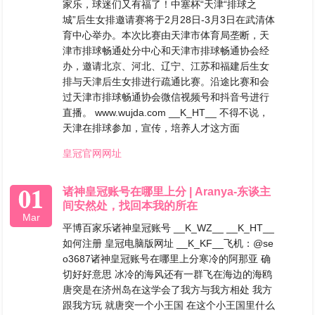
家乐，球迷们又有福了！中塞杯“天津“排球之
城”后生女排邀请赛将于2月28日-3月3日在武清体
育中心举办。本次比赛由天津市体育局垄断，天
津市排球畅通处分中心和天津市排球畅通协会经
办，邀请北京、河北、辽宁、江苏和福建后生女
排与天津后生女排进行疏通比赛。沿途比赛和会
过天津市排球畅通协会微信视频号和抖音号进行
直播。 www.wujda.com __K_HT__ 不得不说，
天津在排球参加，宣传，培养人才这方面
皇冠官网网址
01
诸神皇冠账号在哪里上分 | Aranya-东谈主
间安然处，找回本我的所在
Mar
平博百家乐诸神皇冠账号 __K_WZ__ __K_HT__
如何注册 皇冠电脑版网址 __K_KF__飞机：@se
o3687诸神皇冠账号在哪里上分寒冷的阿那亚 确
切好好意思 冰冷的海风还有一群飞在海边的海鸥
唐突是在济州岛在这学会了我方与我方相处 我方
跟我方玩 就唐突一个小王国 在这个小王国里什么