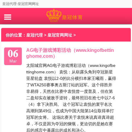
皇冠代理-皇冠官网网址
你的位置：
皇冠代理
>
皇冠官网网址
>
06
AG电子游戏博彩活动（www.kingofbettin
ghome.com）
Mar
太阳城官网AG电子游戏博彩活动（www.kingofbe
ttinghome.com） 袁悦：从崭露头角到夺冠新星
亚星轮盘 袁悦以2-0的比分横扫本家王曦雨，赢得
了WTA250赛事奥古斯汀站的冠军。这个得胜并
非易得，天然在比赛中袁悦曾一度普及，但在第
二盘却实在被敌手逆转，最终照旧在抢七中以7-6
（4）拿下决胜局。 这个冠军让袁悦的寰宇名次
高潮到第49位，也成为中国大陆第14位取得单打
冠军的女将。 这场比赛关于袁悦来说真谛真谛超
卓，不仅是因为夺冠的慷慨，更迫切的是她在赛
后的感言中暴露出的成长和决心。