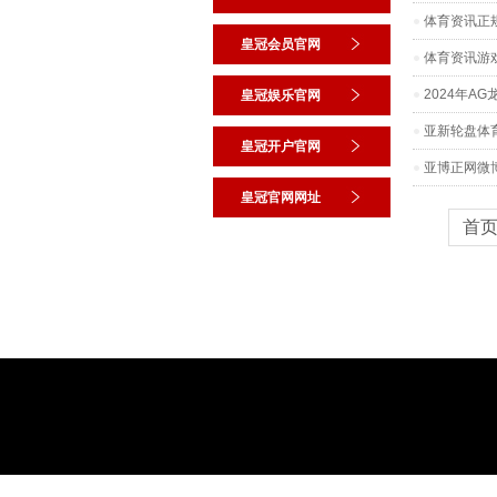
体育资讯正
皇冠会员官网
体育资讯游戏
2024年AG
皇冠娱乐官网
亚新轮盘体
皇冠开户官网
亚博正网微博
皇冠官网网址
首