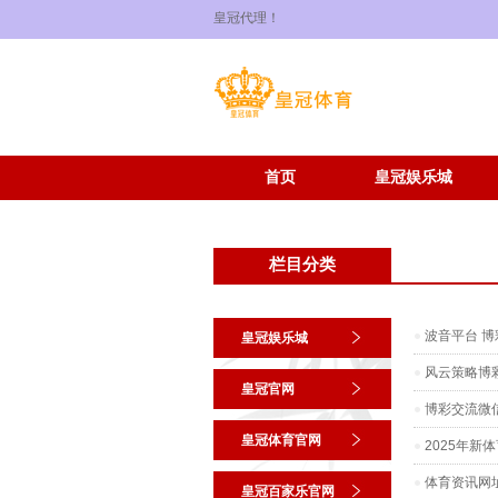
皇冠代理！
首页
皇冠娱乐城
皇冠官网网址
栏目分类
波音平台 
皇冠娱乐城
风云策略博彩
皇冠官网
博彩交流微
皇冠体育官网
2025年新体
体育资讯网
皇冠百家乐官网