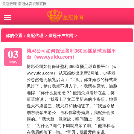
皇冠代理-皇冠体育资讯官网
你的位置：
皇冠代理
>
皇冠开户官网
>
03
博彩公司如何保证盈利360直播足球直播平
台（www.yufdu.com）
May
博彩公司如何保证盈利360直播足球直播平台（w
ww.yufdu.com） 试完婚纱出来新2网址，少将老
公忽然毫无预兆启齿： “宝贝，你穿婚纱的样式我
见过了，婚典我就不进入了。” 我愣在原地，满脸
雕悍：“你什么意念念？” 他指尖点着所在盘，笑
嘻嘻地说： “我看上了文工团新来的小密斯，她秉
性大不愿当三，我只好和她领证了。” “我当今是
别东说念主老公，再和你举办婚典，我配头会厌
烦的。” 我大脑一派空缺，喉间涌上一股腥
甜：“为什么？咱们下周就成亲了啊。” 他祥和地
在我眉间落下一吻。 “宝贝，我最爱的东说