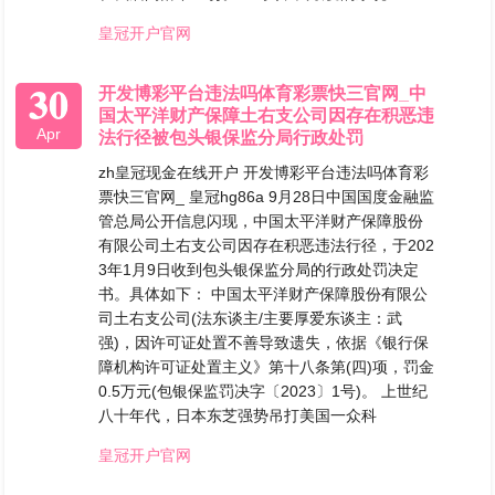
皇冠开户官网
30
开发博彩平台违法吗体育彩票快三官网_中
国太平洋财产保障土右支公司因存在积恶违
Apr
法行径被包头银保监分局行政处罚
zh皇冠现金在线开户 开发博彩平台违法吗体育彩
票快三官网_ 皇冠hg86a 9月28日中国国度金融监
管总局公开信息闪现，中国太平洋财产保障股份
有限公司土右支公司因存在积恶违法行径，于202
3年1月9日收到包头银保监分局的行政处罚决定
书。具体如下： 中国太平洋财产保障股份有限公
司土右支公司(法东谈主/主要厚爱东谈主：武
强)，因许可证处置不善导致遗失，依据《银行保
障机构许可证处置主义》第十八条第(四)项，罚金
0.5万元(包银保监罚决字〔2023〕1号)。 上世纪
八十年代，日本东芝强势吊打美国一众科
皇冠开户官网