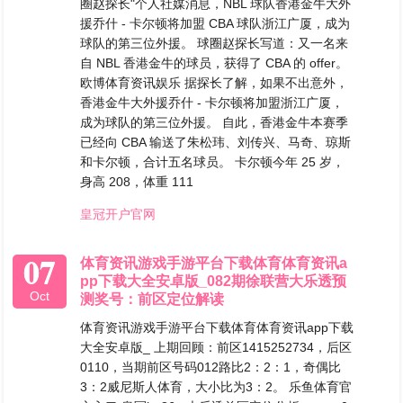
圈赵探长"个人社媒消息，NBL 球队香港金牛大外
援乔什 - 卡尔顿将加盟 CBA 球队浙江广厦，成为
球队的第三位外援。 球圈赵探长写道：又一名来
自 NBL 香港金牛的球员，获得了 CBA 的 offer。
欧博体育资讯娱乐 据探长了解，如果不出意外，
香港金牛大外援乔什 - 卡尔顿将加盟浙江广厦，
成为球队的第三位外援。 自此，香港金牛本赛季
已经向 CBA 输送了朱松玮、刘传兴、马奇、琼斯
和卡尔顿，合计五名球员。 卡尔顿今年 25 岁，
身高 208，体重 111
皇冠开户官网
07
体育资讯游戏手游平台下载体育体育资讯a
pp下载大全安卓版_082期徐联营大乐透预
Oct
测奖号：前区定位解读
体育资讯游戏手游平台下载体育体育资讯app下载
大全安卓版_ 上期回顾：前区1415252734，后区
0110，当期前区号码012路比2：2：1，奇偶比
3：2威尼斯人体育，大小比为3：2。 乐鱼体育官