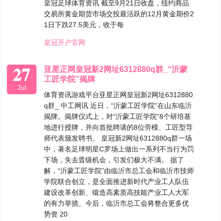
皇冠足球体育资讯 截至9月21日收盘，纽约商品
交易所黄金期货市场交投最活跃的12月黄金期价2
1日下跌27.5美元，收于每
皇冠开户官网
27
亚星正网皇冠新2网址6312880q群_“沂蒙
工匠学院”揭牌
Jul
体育资讯游戏平台亚星正网皇冠新2网址6312880
q群_ 中工网讯 近日，“沂蒙工匠学院”在山东临沂
揭牌。揭牌仪式上，对“沂蒙工匠学院”8个研培基
地进行授牌，并向首批聘请的8位劳模、工匠型导
师代表颁发聘书。 皇冠新2网址6312880q群一场
中，著名足球明星C罗场上做出一系列不当行为罚
下场，失去晋级机会，引发们极大不满。 据了
解，“沂蒙工匠学院”由临沂市总工会和临沂市技师
学院联合创立，是全面推进新时代产业工人队伍
建设改革创新、锻造高素质高技能产业工人大军
的有力举措。今后，临沂市总工会将整合更多优
势资 20