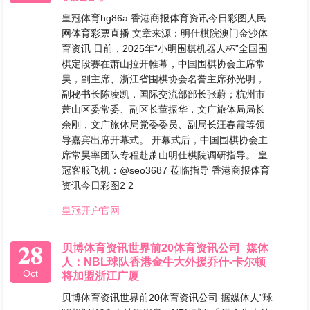
皇冠体育hg86a 香港商报体育资讯今日彩图人民
网体育彩票直播 文章来源：明仕棋院澳门金沙体
育资讯 日前，2025年“小明围棋机器人杯”全国围
棋定段赛在萧山拉开帷幕，中国围棋协会主席常
昊，副主席、浙江省围棋协会名誉主席孙光明，
副秘书长陈凌凯，国际交流部部长张蔚；杭州市
萧山区委常委、副区长董振华，文广旅体局局长
余刚，文广旅体局党委委员、副局长汪春霞等领
导嘉宾出席开幕式。 开幕式后，中国围棋协会主
席常昊率团队专程赴萧山明仕棋院调研指导。 皇
冠客服飞机：@seo3687 莅临指导 香港商报体育
资讯今日彩图2 2
皇冠开户官网
28
贝博体育资讯世界前20体育资讯公司_媒体
人：NBL球队香港金牛大外援乔什-卡尔顿
Oct
将加盟浙江广厦
贝博体育资讯世界前20体育资讯公司 据媒体人"球