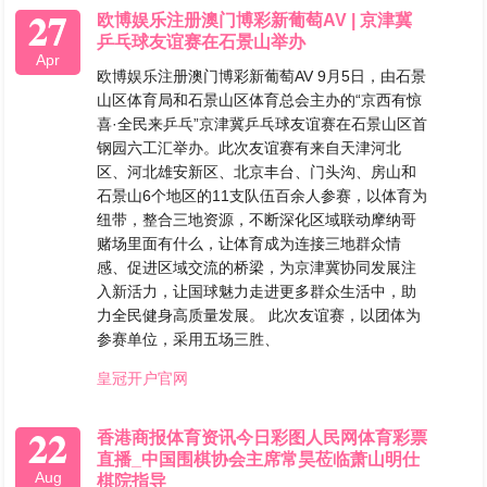
27
欧博娱乐注册澳门博彩新葡萄AV | 京津冀
乒乓球友谊赛在石景山举办
Apr
欧博娱乐注册澳门博彩新葡萄AV 9月5日，由石景
山区体育局和石景山区体育总会主办的“京西有惊
喜·全民来乒乓”京津冀乒乓球友谊赛在石景山区首
钢园六工汇举办。此次友谊赛有来自天津河北
区、河北雄安新区、北京丰台、门头沟、房山和
石景山6个地区的11支队伍百余人参赛，以体育为
纽带，整合三地资源，不断深化区域联动摩纳哥
赌场里面有什么，让体育成为连接三地群众情
感、促进区域交流的桥梁，为京津冀协同发展注
入新活力，让国球魅力走进更多群众生活中，助
力全民健身高质量发展。 此次友谊赛，以团体为
参赛单位，采用五场三胜、
皇冠开户官网
22
香港商报体育资讯今日彩图人民网体育彩票
直播_中国围棋协会主席常昊莅临萧山明仕
Aug
棋院指导