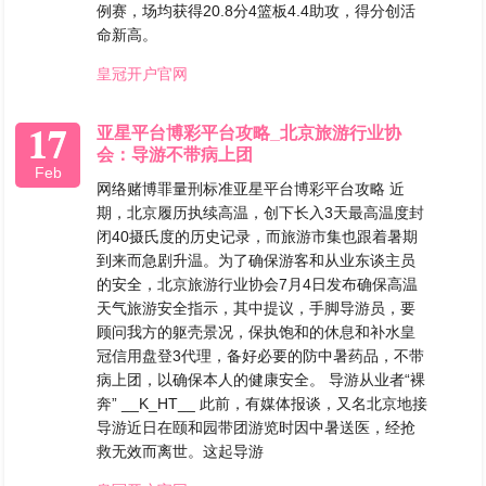
例赛，场均获得20.8分4篮板4.4助攻，得分创活
命新高。
皇冠开户官网
17
亚星平台博彩平台攻略_北京旅游行业协
会：导游不带病上团
Feb
网络赌博罪量刑标准亚星平台博彩平台攻略 近
期，北京履历执续高温，创下长入3天最高温度封
闭40摄氏度的历史记录，而旅游市集也跟着暑期
到来而急剧升温。为了确保游客和从业东谈主员
的安全，北京旅游行业协会7月4日发布确保高温
天气旅游安全指示，其中提议，手脚导游员，要
顾问我方的躯壳景况，保执饱和的休息和补水皇
冠信用盘登3代理，备好必要的防中暑药品，不带
病上团，以确保本人的健康安全。 导游从业者“裸
奔” __K_HT__ 此前，有媒体报谈，又名北京地接
导游近日在颐和园带团游览时因中暑送医，经抢
救无效而离世。这起导游