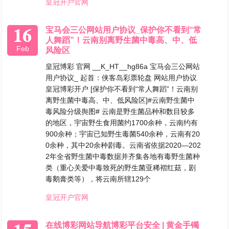
皇冠开户官网
16
宝马会三公网站用户协议_保护你不看到“常
人舞蹈”！云南别离野生菌中毒高、中、低
Feb
风险区
皇冠博彩 官网 __K_HT__hg86a 宝马会三公网站
用户协议_ 起首：侠客岛彩票轮盘 网站用户协议
皇冠博彩开户 [保护你不看到“常人舞蹈”！云南别
离野生菌中毒高、中、低风险区]#云南野生菌中
毒风险分级舆图# 云南是野生菌品种和数目较多
的地区，宇宙野生食用菌约1700余种，云南约有
900余种；宇宙已知野生毒菌540余种，云南有20
0余种，其中20余种剧毒。云南省依据2020—202
2年全省野生菌中毒数据并齐集各地有毒野生菌种
类（重心关爱中毒致死的野生菌亚稀褶红菇，剧
毒鹅膏类等），将云南所辖129个
皇冠开户官网
在线博彩网站导航博彩平台安全 | 黄金手镯