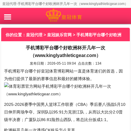
皇冠代理-手机博彩平台哪个好欧洲杯开几年一次（www.kinglyathleticgear.com）
你的位置：
皇冠代理
>
皇冠娱乐官网
> 手机博彩平台哪个好欧洲
手机博彩平台哪个好欧洲杯开几年一次
杯开几年一次（www.kinglyathleticgear.com）
（www.kinglyathleticgear.com）
发布日期：2026-05-11 09:04 点击次数：134
手机博彩平台哪个好皇冠体育博彩网站一直是体育迷们的首选，因
为他们提供了最新的赛事信息和最好的赌博体验。
手机博彩平台哪个好欧洲杯开几年一次
（www.kinglyathleticgear.com）
2025-2026赛季中国男人篮球工作联赛（CBA）季后赛八强战5月10
日伸开两场争夺。深圳队以95:91力克浙江队，从而以大比分2:0晋
级半决赛；广厦队以86:81险胜山西队，将总比分扳成1:1。
欧洲杯开几年一次诱惑CK娱乐怎么充直